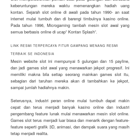
keberuntungan mereka waktu memenangkan hadiah uang
kontan. Sejarah slot online di awali pada tahun 1990- an saat
internet mulai tumbuh dan di barengi timbulnya kasino online.
Pada tahun 1996, Microgaming tambah mesin slot awal yang
semua berbasis online di ucap” Kontan Splash”.
LINK RESMI TERPERCAYA FITUR GAMPANG MENANG RESMI
TERBAIK SE INDONESIA
Mesin website slot ini mempunyai 5 gulungan dan 15 payline,
dan jadi games slot awal yang menawarkan jekpot progresif. Ini
memiliki makna bila setiap seorang mainkan games slot itu,
sebagian dari taruhan mereka akan di tambahkan ke jekpot,
sampai jumlah hadiahnya makin.
Seterusnya, industri peran online mulai tumbuh dapat makin
cepat dan terus menjadi banyak kasino online dan industri
pengembang feature lunak mulai menawarkan mesin slot online.
Games slot terus menjadi luar biasa dan menarik dengan feature-
feature seperti grafik 3D, animasi, dan dampak suara yang masih
tetap menjadi realita.