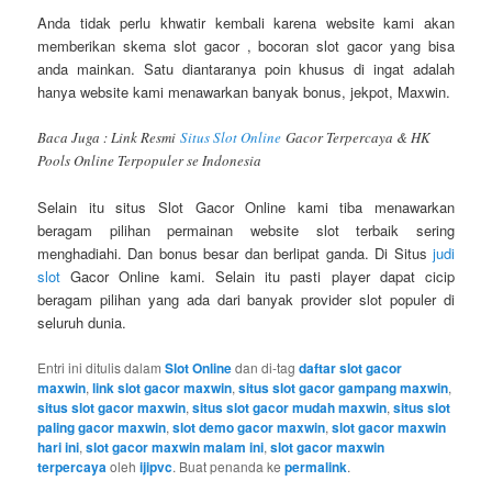
Anda tidak perlu khwatir kembali karena website kami akan
memberikan skema slot gacor , bocoran slot gacor yang bisa
anda mainkan. Satu diantaranya poin khusus di ingat adalah
hanya website kami menawarkan banyak bonus, jekpot, Maxwin.
Baca Juga : Link Resmi
Situs Slot Online
Gacor Terpercaya & HK
Pools Online Terpopuler se Indonesia
Selain itu situs Slot Gacor Online kami tiba menawarkan
beragam pilihan permainan website slot terbaik sering
menghadiahi. Dan bonus besar dan berlipat ganda. Di Situs
judi
slot
Gacor Online kami. Selain itu pasti player dapat cicip
beragam pilihan yang ada dari banyak provider slot populer di
seluruh dunia.
Entri ini ditulis dalam
Slot Online
dan di-tag
daftar slot gacor
maxwin
,
link slot gacor maxwin
,
situs slot gacor gampang maxwin
,
situs slot gacor maxwin
,
situs slot gacor mudah maxwin
,
situs slot
paling gacor maxwin
,
slot demo gacor maxwin
,
slot gacor maxwin
hari ini
,
slot gacor maxwin malam ini
,
slot gacor maxwin
terpercaya
oleh
ijipvc
. Buat penanda ke
permalink
.