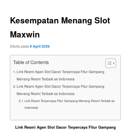
Kesempatan Menang Slot
Maxwin
Ditulis pada
9 April 2026
Table of Contents
Link Resmi Agen Slot Gacor Terpercaya Fitur Gampang
Menang Resmi Terbaik se Indonesia
Link Resmi Agen Slot Gacor Terpercaya Fitur Gampang
Menang Resmi Terbaik se Indonesia
Link Resmi Terpercaya Fitur Gampang Menang Resmi Terbaik se
Indonesia
Link Resmi Agen Slot Gacor Terpercaya Fitur Gampang