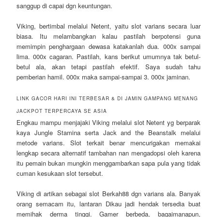
sanggup di capai dgn keuntungan.
Viking, bertimbal melalui Netent, yaitu slot varians secara luar
biasa. Itu melambangkan kalau pastilah berpotensi guna
memimpin penghargaan dewasa katakanlah dua. 000x sampai
lima. 000x cagaran. Pastilah, kans berikut umumnya tak betul-
betul ala, akan tetapi pastilah efektif. Saya sudah tahu
pemberian hamil. 000x maka sampai-sampai 3. 000x jaminan.
LINK GACOR HARI INI TERBESAR & DI JAMIN GAMPANG MENANG
JACKPOT TERPERCAYA SE ASIA
Engkau mampu menjajaki Viking melalui slot Netent yg berparak
kaya Jungle Stamina serta Jack and the Beanstalk melalui
metode varians. Slot terkait benar mencurigakan memakai
lengkap secara alternatif tambahan nan mengadopsi oleh karena
itu pemain bukan mungkin menggambarkan sapa pula yang tidak
cuman kesukaan slot tersebut.
Viking di artikan sebagai slot Berkah88 dgn varians ala. Banyak
orang semacam itu, lantaran Dikau jadi hendak tersedia buat
memihak derma tinggi. Gamer berbeda, bagaimanapun,