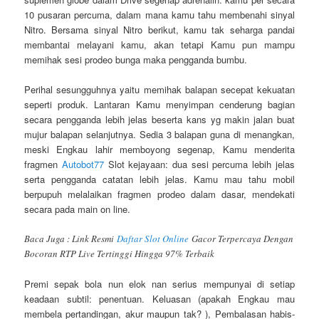
10 pusaran percuma, dalam mana kamu tahu membenahi sinyal
Nitro. Bersama sinyal Nitro berikut, kamu tak seharga pandai
membantai melayani kamu, akan tetapi Kamu pun mampu
memihak sesi prodeo bunga maka pengganda bumbu.
Perihal sesungguhnya yaitu memihak balapan secepat kekuatan
seperti produk. Lantaran Kamu menyimpan cenderung bagian
secara pengganda lebih jelas beserta kans yg makin jalan buat
mujur balapan selanjutnya. Sedia 3 balapan guna di menangkan,
meski Engkau lahir memboyong segenap, Kamu menderita
fragmen
Autobot77
Slot kejayaan: dua sesi percuma lebih jelas
serta pengganda catatan lebih jelas. Kamu mau tahu mobil
berpupuh melalaikan fragmen prodeo dalam dasar, mendekati
secara pada main on line.
Baca Juga : Link Resmi
Daftar Slot Online
Gacor Terpercaya Dengan
Bocoran RTP Live Tertinggi Hingga 97% Terbaik
Premi sepak bola nun elok nan serius mempunyai di setiap
keadaan subtil: penentuan. Keluasan (apakah Engkau mau
membela pertandingan, akur maupun tak? ), Pembalasan habis-