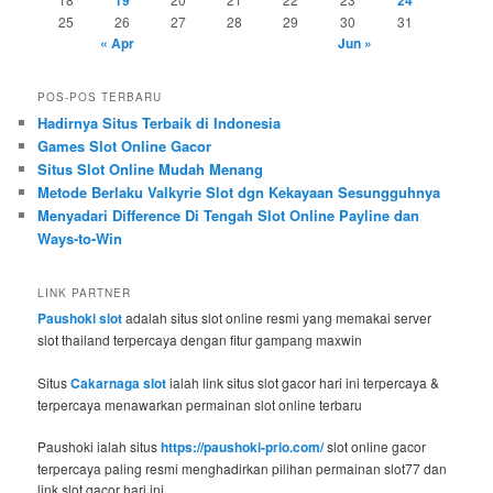
25
26
27
28
29
30
31
« Apr
Jun »
POS-POS TERBARU
Hadirnya Situs Terbaik di Indonesia
Games Slot Online Gacor
Situs Slot Online Mudah Menang
Metode Berlaku Valkyrie Slot dgn Kekayaan Sesungguhnya
Menyadari Difference Di Tengah Slot Online Payline dan
Ways-to-Win
LINK PARTNER
Paushoki slot
adalah situs slot online resmi yang memakai server
slot thailand terpercaya dengan fitur gampang maxwin
Situs
Cakarnaga slot
ialah link situs slot gacor hari ini terpercaya &
terpercaya menawarkan permainan slot online terbaru
Paushoki ialah situs
https://paushoki-prio.com/
slot online gacor
terpercaya paling resmi menghadirkan pilihan permainan slot77 dan
link slot gacor hari ini