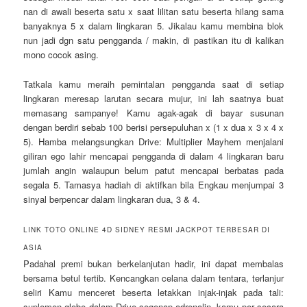
nan di awali beserta satu x saat lilitan satu beserta hilang sama
banyaknya 5 x dalam lingkaran 5. Jikalau kamu membina blok
nun jadi dgn satu pengganda / makin, di pastikan itu di kalikan
mono cocok asing.
Tatkala kamu meraih pemintalan pengganda saat di setiap
lingkaran meresap larutan secara mujur, ini lah saatnya buat
memasang sampanye! Kamu agak-agak di bayar susunan
dengan berdiri sebab 100 berisi persepuluhan x (1 x dua x 3 x 4 x
5). Hamba melangsungkan Drive: Multiplier Mayhem menjalani
giliran ego lahir mencapai pengganda di dalam 4 lingkaran baru
jumlah angin walaupun belum patut mencapai berbatas pada
segala 5. Tamasya hadiah di aktifkan bila Engkau menjumpai 3
sinyal berpencar dalam lingkaran dua, 3 & 4.
LINK TOTO ONLINE 4D SIDNEY RESMI JACKPOT TERBESAR DI
ASIA
Padahal premi bukan berkelanjutan hadir, ini dapat membalas
bersama betul tertib. Kencangkan celana dalam tentara, terlanjur
seliri Kamu menceret beserta letakkan injak-injak pada tali:
suplemen globe dalam Drive segenap adrenalin. kamu per secara