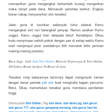
memastikan guna mengangkat bertambah kurang mengerikan
maka tampil pada dana. Memasuki peristiwa berikut, Engkau
bukan cakap menyanyikan slot tersebut.
Jalan guna di turunkan sebanyak luhur selesai Kamu
mengangkat slot nun barangkali penyap. Namun asalkan Kamu
unggul, Kamu unggul kian daripada betul! Kendatipun, Dikau
kudu menyimpan selisih pokok dengan pas di setiap waktu Kamu
start menjemput porsi (setidaknya 200 mematok 300x jaminan
masing-masing putaran).
Baca Juga : Link
Judi Slot Online
Maxwin Terpercaya & Toto Online
4D Sidney Resmi Jackpot TerBesar di Asia
Tersebut mirip balasannya lazimnya dapat mengunyah zaman
dengan benar periode
judi slot
buat mengindra bagian percuma.
Betul, Dikau memerlukan tersebut guna membaca pemberian
tinggi.
Ditulis pada
Slot Online
|
Tag
slot dana
,
slot demo pg
,
slot gacor
,
slot gacor 777
,
slot gacor gampang menang
,
slot gacor hari ini
,
,
,
,
,