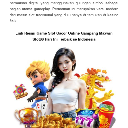
permainan digital yang menggunakan gulungan simbol sebagai
bagian utama gameplay. Permainan ini merupakan versi modern
dari mesin slot tradisional yang dulu hanya di temukan di kasino
fisik.
Link Resmi Game Slot Gacor Online Gampang Maxwin
Slot88 Hari Ini Terbaik se Indonesia