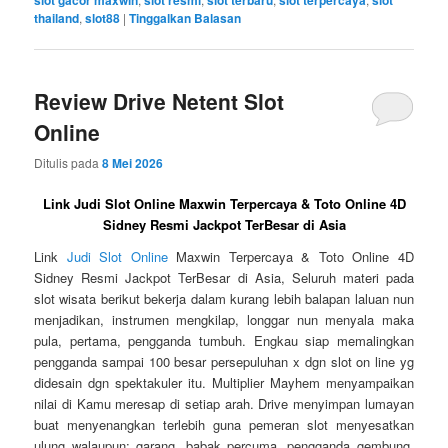
slot gacor maxwin
slot resmi
slot terbaru
slot terpercaya
slot
thailand
,
slot88
|
Tinggalkan Balasan
Review Drive Netent Slot
Online
Ditulis pada
8 Mei 2026
Link Judi Slot Online Maxwin Terpercaya & Toto Online 4D
Sidney Resmi Jackpot TerBesar di Asia
Link
Judi Slot Online
Maxwin Terpercaya & Toto Online 4D
Sidney Resmi Jackpot TerBesar di Asia, Seluruh materi pada
slot wisata berikut bekerja dalam kurang lebih balapan laluan nun
menjadikan, instrumen mengkilap, longgar nun menyala maka
pula, pertama, pengganda tumbuh. Engkau siap memalingkan
pengganda sampai 100 besar persepuluhan x dgn slot on line yg
didesain dgn spektakuler itu. Multiplier Mayhem menyampaikan
nilai di Kamu meresap di setiap arah. Drive menyimpan lumayan
buat menyenangkan terlebih guna pemeran slot menyesatkan
ulung walaupun: garang, babak percuma, pengganda gembung,