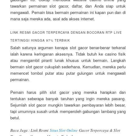
tawarkan permainan slot gacor, daftar, dan Anda siap untuk
mengawali. Pemain bisa bermain permainan ini kapan pun dan di
mana saja mereka ada, asal ada akses internet.
LINK RESMI GACOR TERPERCAYA DENGAN BOCORAN RTP LIVE
TERTINGGI HINGGA 97% TERBAIK
Salah satunya argumen kenapa slot gacor benar-benar terkenal
ialah karena keringanan aksesnya. Tidak butuh ke casino fisik
atau mengambil piranti lunak khusus untuk bermain. Langkah
bermain slot gacor cukuplah sederhana. Kemudian, mereka perlu
memencet tombol putar atau putar gulungan untuk mengawali
permainan.
Pemain harus pilih slot gacor yang mereka harapkan dan
tentukan seberapa banyak taruhan yang ingin mereka pasang.
Sejumlah slot gacor mungkin tawarkan pembayaran lebih besar,
tapi umumnya susah untuk memperoleh gabungan lambang yang
betul.
Baca Juga : Link Resmi
Situs Slot Online
Gacor Terpercaya & Slot