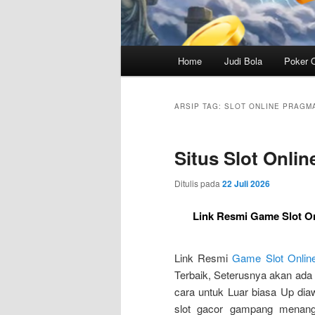
Menu
Home
Judi Bola
Poker O
utama
ARSIP TAG:
SLOT ONLINE PRAGMA
Situs Slot Onl
Ditulis pada
22 Juli 2026
Link Resmi Game Slot O
Link Resmi
Game Slot Onlin
Terbaik, Seterusnya akan ada 
cara untuk Luar biasa Up dia
slot gacor gampang menang 