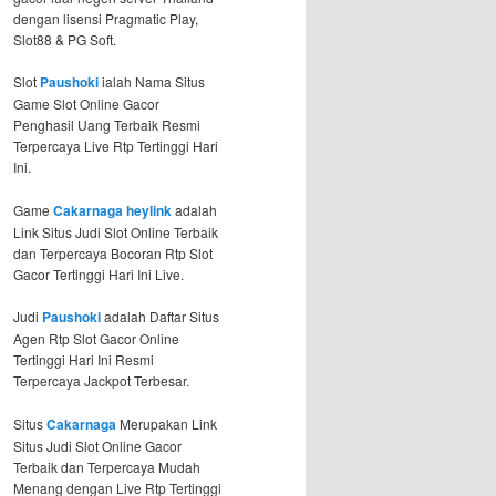
dengan lisensi Pragmatic Play,
Slot88 & PG Soft.
Slot
Paushoki
ialah Nama Situs
Game Slot Online Gacor
Penghasil Uang Terbaik Resmi
Terpercaya Live Rtp Tertinggi Hari
Ini.
Game
Cakarnaga heylink
adalah
Link Situs Judi Slot Online Terbaik
dan Terpercaya Bocoran Rtp Slot
Gacor Tertinggi Hari Ini Live.
Judi
Paushoki
adalah Daftar Situs
Agen Rtp Slot Gacor Online
Tertinggi Hari Ini Resmi
Terpercaya Jackpot Terbesar.
Situs
Cakarnaga
Merupakan Link
Situs Judi Slot Online Gacor
Terbaik dan Terpercaya Mudah
Menang dengan Live Rtp Tertinggi