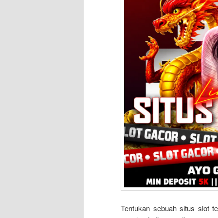
Tentukan sebuah situs slot 