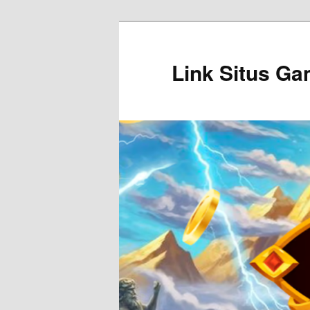
Langsung
Langsung
ke
ke
konten
konten
Link Situs Ga
utama
sekunder