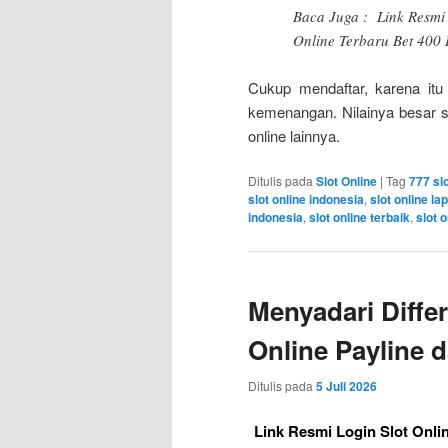
Baca Juga : Link Resm
Online Terbaru Bet 400 
Cukup mendaftar, karena itu
kemenangan. Nilainya besar 
online lainnya.
Ditulis pada
Slot Online
|
Tag
777 slo
slot online indonesia
,
slot online la
indonesia
,
slot online terbaik
,
slot 
Menyadari Diffe
Online Payline 
Ditulis pada
5 Juli 2026
Link Resmi Login Slot Onli