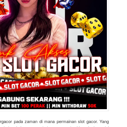
tergacor pada zaman di mana permainan slot gacor. Yang