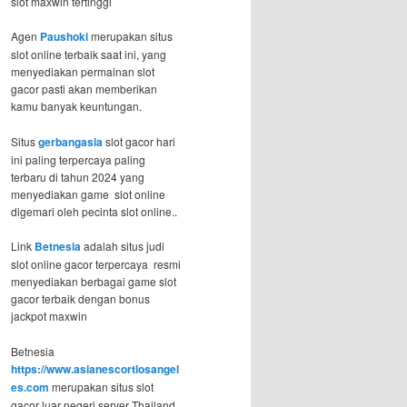
slot maxwin tertinggi
Agen
Paushoki
merupakan situs
slot online terbaik saat ini, yang
menyediakan permainan slot
gacor pasti akan memberikan
kamu banyak keuntungan.
Situs
gerbangasia
slot gacor hari
ini paling terpercaya paling
terbaru di tahun 2024 yang
menyediakan game slot online
digemari oleh pecinta slot online..
Link
Betnesia
adalah situs judi
slot online gacor terpercaya resmi
menyediakan berbagai game slot
gacor terbaik dengan bonus
jackpot maxwin
Betnesia
https://www.asianescortlosangel
es.com
merupakan situs slot
gacor luar negeri server Thailand