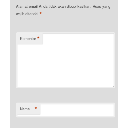
Alamat email Anda tidak akan dipublikasikan.
Ruas yang
*
wajib ditandai
*
Komentar
*
Nama