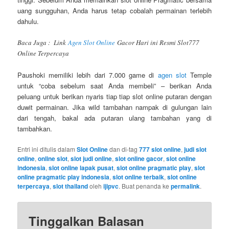
uang sungguhan, Anda harus tetap cobalah permainan terlebih
dahulu.
Baca Juga : Link
Agen Slot Online
Gacor Hari ini Resmi Slot777
Online Terpercaya
Paushoki memiliki lebih dari 7.000 game di
agen slot
Temple
untuk “coba sebelum saat Anda membeli” – berikan Anda
peluang untuk berikan nyaris tiap tiap slot online putaran dengan
duwit permainan. Jika wild tambahan nampak di gulungan lain
dari tengah, bakal ada putaran ulang tambahan yang di
tambahkan.
Entri ini ditulis dalam
Slot Online
dan di-tag
777 slot online
,
judi slot
online
,
online slot
,
slot judi online
,
slot online gacor
,
slot online
indonesia
,
slot online lapak pusat
,
slot online pragmatic play
,
slot
online pragmatic play indonesia
,
slot online terbaik
,
slot online
terpercaya
,
slot thailand
oleh
ijipvc
. Buat penanda ke
permalink
.
Tinggalkan Balasan