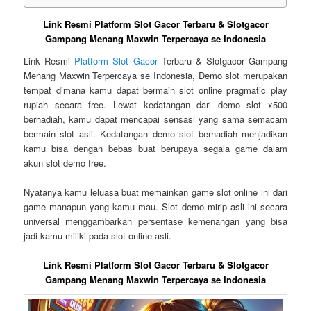
Link Resmi Platform Slot Gacor Terbaru & Slotgacor
Gampang Menang Maxwin Terpercaya se Indonesia
Link Resmi
Platform Slot Gacor
Terbaru & Slotgacor Gampang
Menang Maxwin Terpercaya se Indonesia, Demo slot merupakan
tempat dimana kamu dapat bermain slot online pragmatic play
rupiah secara free. Lewat kedatangan dari demo slot x500
berhadiah, kamu dapat mencapai sensasi yang sama semacam
bermain slot asli. Kedatangan demo slot berhadiah menjadikan
kamu bisa dengan bebas buat berupaya segala game dalam
akun slot demo free.
Nyatanya kamu leluasa buat memainkan game slot online ini dari
game manapun yang kamu mau. Slot demo mirip asli ini secara
universal menggambarkan persentase kemenangan yang bisa
jadi kamu miliki pada slot online asli.
Link Resmi Platform Slot Gacor Terbaru & Slotgacor
Gampang Menang Maxwin Terpercaya se Indonesia