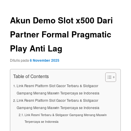
Akun Demo Slot x500 Dari
Partner Formal Pragmatic
Play Anti Lag
Ditulis pada
6 November 2025
Table of Contents
Link Resmi Platform Slot Gacor Terbaru & Slotgacor
Gampang Menang Maxwin Terpercaya se Indonesia
Link Resmi Platform Slot Gacor Terbaru & Slotgacor
Gampang Menang Maxwin Terpercaya se Indonesia
Link Resmi Terbaru & Slotgacor Gampang Menang Maxwin
Terpercaya se Indonesia