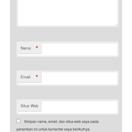
*
Nama
*
Email
Situs Web
Simpan nama, email, dan situs web saya pada
peramban ini untuk komentar saya berikutnya.