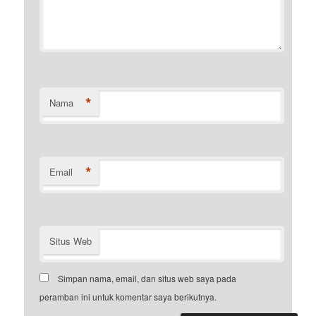
*
Nama
*
Email
Situs Web
Simpan nama, email, dan situs web saya pada
peramban ini untuk komentar saya berikutnya.