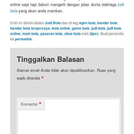
online saja tapi belum mengerti dengan jelas dunia olahraga
judi
bola
yang akan anda mainkan.
Entri ini ditulis dalam
Judi Bola
dan di-tag
agen bola
,
bandar bola
,
bandar bola terpercaya
,
bola online
,
game bola
,
judi bola
,
judi bola
online
,
main bola
,
pasaran bola
,
situs bola
oleh
ijipvc
. Buat penanda
ke
permalink
.
Tinggalkan Balasan
Alamat email Anda tidak akan dipublikasikan.
Ruas yang
*
wajib ditandai
*
Komentar