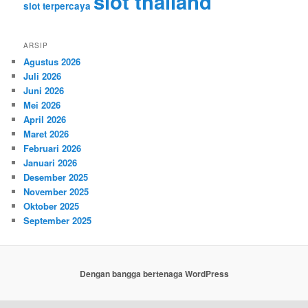
slot thailand
slot terpercaya
ARSIP
Agustus 2026
Juli 2026
Juni 2026
Mei 2026
April 2026
Maret 2026
Februari 2026
Januari 2026
Desember 2025
November 2025
Oktober 2025
September 2025
Dengan bangga bertenaga WordPress