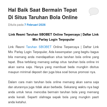
Hal Baik Saat Bermain Tepat
Di Situs Taruhan Bola Online
Ditulis pada
7 Februari 2026
Link Resmi Taruhan SBOBET Online Terpercaya | Daftar Link
Mix Parlay Login Terpopuler
Link Resmi
Taruhan SBOBET
Online Terpercaya | Daftar Link
Mix Parlay Login Terpopuler, Ada kesempatan yang begitu bagus
bila memang anda mendapatkan situs taruhan bola online yang
tepat. Bisa terbilang memang setiap situs taruhan bola online ini
akan sama saja. Hanya yang membuat beda mungkin disitus
maupun minimal deposit dan juga bisa soal bonus promosi nya.
Dalam cara main taruhan bola online memang akan sama saja
dan aturannya juga tidak akan berbeda. Sekarang waktu nya bagi
anda untuk terus mencoba bermain taruhan bola yang memang
anda kenali. Seperti olahraga sepak bola yang mungkin pasti
anda ketahui.