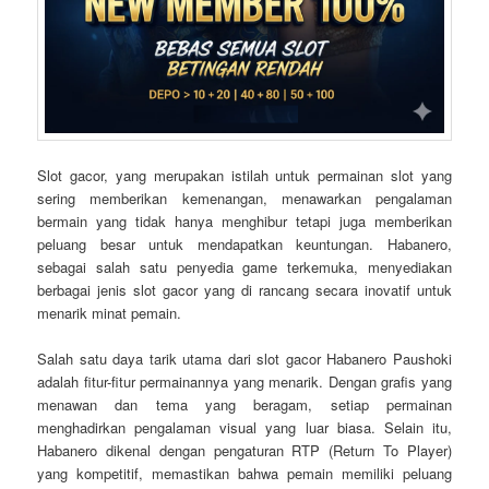
Slot gacor, yang merupakan istilah untuk permainan slot yang
sering memberikan kemenangan, menawarkan pengalaman
bermain yang tidak hanya menghibur tetapi juga memberikan
peluang besar untuk mendapatkan keuntungan. Habanero,
sebagai salah satu penyedia game terkemuka, menyediakan
berbagai jenis slot gacor yang di rancang secara inovatif untuk
menarik minat pemain.
Salah satu daya tarik utama dari slot gacor Habanero Paushoki
adalah fitur-fitur permainannya yang menarik. Dengan grafis yang
menawan dan tema yang beragam, setiap permainan
menghadirkan pengalaman visual yang luar biasa. Selain itu,
Habanero dikenal dengan pengaturan RTP (Return To Player)
yang kompetitif, memastikan bahwa pemain memiliki peluang