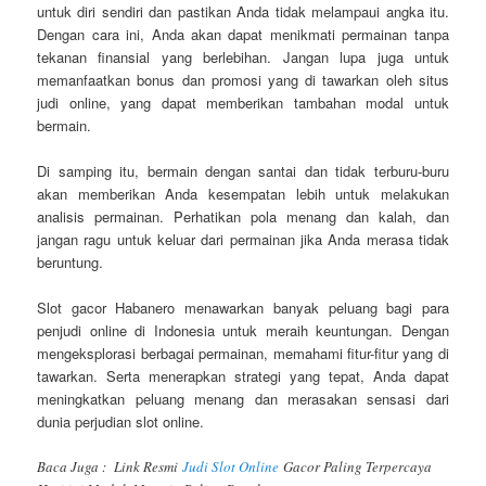
untuk diri sendiri dan pastikan Anda tidak melampaui angka itu.
Dengan cara ini, Anda akan dapat menikmati permainan tanpa
tekanan finansial yang berlebihan. Jangan lupa juga untuk
memanfaatkan bonus dan promosi yang di tawarkan oleh situs
judi online, yang dapat memberikan tambahan modal untuk
bermain.
Di samping itu, bermain dengan santai dan tidak terburu-buru
akan memberikan Anda kesempatan lebih untuk melakukan
analisis permainan. Perhatikan pola menang dan kalah, dan
jangan ragu untuk keluar dari permainan jika Anda merasa tidak
beruntung.
Slot gacor Habanero menawarkan banyak peluang bagi para
penjudi online di Indonesia untuk meraih keuntungan. Dengan
mengeksplorasi berbagai permainan, memahami fitur-fitur yang di
tawarkan. Serta menerapkan strategi yang tepat, Anda dapat
meningkatkan peluang menang dan merasakan sensasi dari
dunia perjudian slot online.
Baca Juga : Link Resmi
Judi Slot Online
Gacor Paling Terpercaya