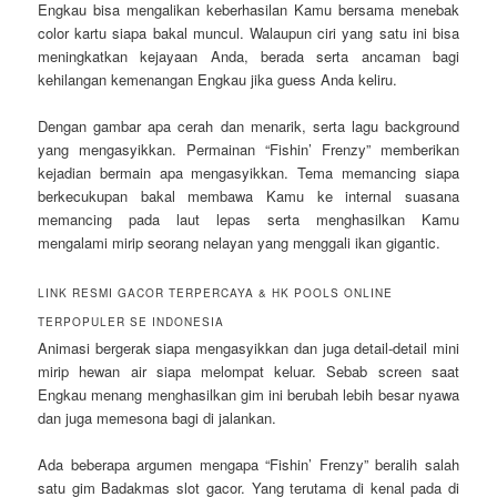
Engkau bisa mengalikan keberhasilan Kamu bersama menebak
color kartu siapa bakal muncul. Walaupun ciri yang satu ini bisa
meningkatkan kejayaan Anda, berada serta ancaman bagi
kehilangan kemenangan Engkau jika guess Anda keliru.
Dengan gambar apa cerah dan menarik, serta lagu background
yang mengasyikkan. Permainan “Fishin’ Frenzy” memberikan
kejadian bermain apa mengasyikkan. Tema memancing siapa
berkecukupan bakal membawa Kamu ke internal suasana
memancing pada laut lepas serta menghasilkan Kamu
mengalami mirip seorang nelayan yang menggali ikan gigantic.
LINK RESMI GACOR TERPERCAYA & HK POOLS ONLINE
TERPOPULER SE INDONESIA
Animasi bergerak siapa mengasyikkan dan juga detail-detail mini
mirip hewan air siapa melompat keluar. Sebab screen saat
Engkau menang menghasilkan gim ini berubah lebih besar nyawa
dan juga memesona bagi di jalankan.
Ada beberapa argumen mengapa “Fishin’ Frenzy” beralih salah
satu gim Badakmas slot gacor. Yang terutama di kenal pada di