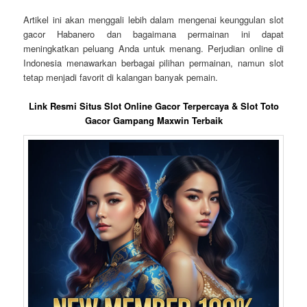
Artikel ini akan menggali lebih dalam mengenai keunggulan slot
gacor Habanero dan bagaimana permainan ini dapat
meningkatkan peluang Anda untuk menang. Perjudian online di
Indonesia menawarkan berbagai pilihan permainan, namun slot
tetap menjadi favorit di kalangan banyak pemain.
Link Resmi Situs Slot Online Gacor Terpercaya & Slot Toto
Gacor Gampang Maxwin Terbaik