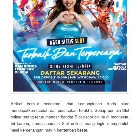
Artikel berikut berkaitan, dan kemungkinan Anda akan
mendapatkan faedah dari persiapkan terakhir. Setiap pemain Slot
online terang terus mencari bandar Slot gacor online di Indonesia.
Ini karena, semua pemain Slot online terang ingin memperoleh
hasil kemenangan makin bertambah besar.