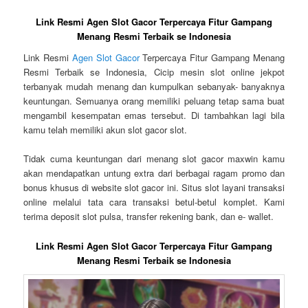
Link Resmi Agen Slot Gacor Terpercaya Fitur Gampang
Menang Resmi Terbaik se Indonesia
Link Resmi
Agen Slot Gacor
Terpercaya Fitur Gampang Menang
Resmi Terbaik se Indonesia, Cicip mesin slot online jekpot
terbanyak mudah menang dan kumpulkan sebanyak- banyaknya
keuntungan. Semuanya orang memiliki peluang tetap sama buat
mengambil kesempatan emas tersebut. Di tambahkan lagi bila
kamu telah memiliki akun slot gacor slot.
Tidak cuma keuntungan dari menang slot gacor maxwin kamu
akan mendapatkan untung extra dari berbagai ragam promo dan
bonus khusus di website slot gacor ini. Situs slot layani transaksi
online melalui tata cara transaksi betul-betul komplet. Kami
terima deposit slot pulsa, transfer rekening bank, dan e- wallet.
Link Resmi Agen Slot Gacor Terpercaya Fitur Gampang
Menang Resmi Terbaik se Indonesia