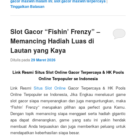
gacor maxwin malam ini
,
slot gacor maxwin terpercaya
|
Tinggalkan Balasan
Slot Gacor “Fishin’ Frenzy” –
Memancing Hadiah Luas di
Lautan yang Kaya
Ditulis pada
29 Maret 2026
Link Resmi Situs Slot Online Gacor Terpercaya & HK Pools
Online Terpopuler se Indonesia
Link Resmi
Situs Slot Online
Gacor Terpercaya & HK Pools
Online Terpopuler se Indonesia, Jika Engkau menelusuri game
slot gacor siapa menyenangkan dan juga menguntungkan, maka
“Fishin’ Frenzy” merupakan pilihan apa perfect guna Kamu.
Dengan topik memancing siapa menggaet serta hadiah gigantic
apa dapat dimenangkan, game yang satu ini yakin hendak
membuat Anda terpuaskan dan juga memberikan peluang untuk
mendapatkan keberhasilan siapa besar.