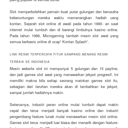
Slot memperbolehkan pemain buat putar gulungan dan berusaha
keberuntungan mereka waktu memenangkan hadiah uang
kontan. Sejarah slot online di awali pada tahun 1990- an saat
internet mulai tumbuh dan di barengi timbulnya kasino online.
Pada tahun 1996, Microgaming tambah mesin slot awal yang
semua berbasis online di ucap” Kontan Splash”.
LINK RESMI TERPERCAYA FITUR GAMPANG MENANG RESMI
TERBAIK SE INDONESIA
Mesin website slot ini mempunyai 5 gulungan dan 15 payline,
dan jadi games slot awal yang menawarkan jekpot progresif. Ini
memiliki makna bila setiap seorang mainkan games slot itu,
sebagian dari taruhan mereka akan di tambahkan ke jekpot,
sampai jumlah hadiahnya makin.
Seterusnya, industri peran online mulai tumbuh dapat makin
cepat dan terus menjadi banyak kasino online dan industri
pengembang feature lunak mulai menawarkan mesin slot online.
Games slot terus menjadi luar biasa dan menarik dengan feature-