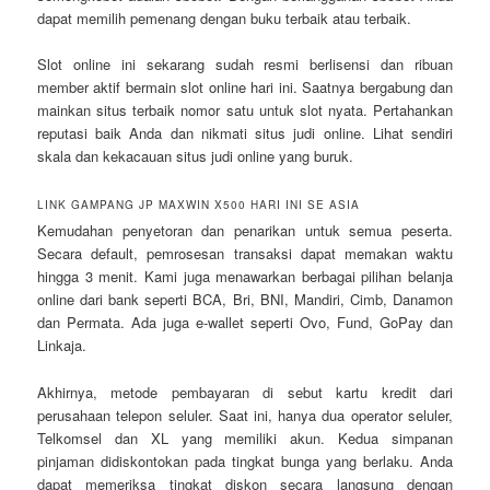
dapat memilih pemenang dengan buku terbaik atau terbaik.
Slot online ini sekarang sudah resmi berlisensi dan ribuan
member aktif bermain slot online hari ini. Saatnya bergabung dan
mainkan situs terbaik nomor satu untuk slot nyata. Pertahankan
reputasi baik Anda dan nikmati situs judi online. Lihat sendiri
skala dan kekacauan situs judi online yang buruk.
LINK GAMPANG JP MAXWIN X500 HARI INI SE ASIA
Kemudahan penyetoran dan penarikan untuk semua peserta.
Secara default, pemrosesan transaksi dapat memakan waktu
hingga 3 menit. Kami juga menawarkan berbagai pilihan belanja
online dari bank seperti BCA, Bri, BNI, Mandiri, Cimb, Danamon
dan Permata. Ada juga e-wallet seperti Ovo, Fund, GoPay dan
Linkaja.
Akhirnya, metode pembayaran di sebut kartu kredit dari
perusahaan telepon seluler. Saat ini, hanya dua operator seluler,
Telkomsel dan XL yang memiliki akun. Kedua simpanan
pinjaman didiskontokan pada tingkat bunga yang berlaku. Anda
dapat memeriksa tingkat diskon secara langsung dengan