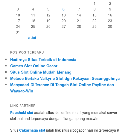
1
2
3
4
5
6
7
8
9
10
11
12
13
14
15
16
17
18
19
20
21
22
23
24
25
26
27
28
29
30
31
« Jul
POS-POS TERBARU
Hadirnya Situs Terbaik di Indonesia
Games Slot Online Gacor
Situs Slot Online Mudah Menang
Metode Berlaku Valkyrie Slot dgn Kekayaan Sesungguhnya
Menyadari Difference Di Tengah Slot Online Payline dan
Ways-to-Win
LINK PARTNER
Paushoki slot
adalah situs slot online resmi yang memakai server
slot thailand terpercaya dengan fitur gampang maxwin
Situs
Cakarnaga slot
ialah link situs slot gacor hari ini terpercaya &