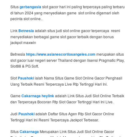
Situs
gerbangasia
slot gacor hari ini paling terpercaya paling terbaru
di tahun 2024 yang menyediakan game slot online digemari oleh
pecinta slot online..
Link
Betnesia
adalah situs judi slot online gacor terpercaya resmi
menyediakan berbagai game slot gacor terbaik dengan bonus
jackpot maxwin
Betnesia
https://www.asianescortlosangeles.com
merupakan situs
slot gacor luar negeri server Thailand dengan lisensi Pragmatic Play,
Slot88 & PG Soft.
Slot
Paushoki
ialah Nama Situs Game Slot Online Gacor Penghasil
Uang Terbaik Resmi Terpercaya Live Rtp Tertinggi Hari Ini.
Game
Cakarnaga heylink
adalah Link Situs Judi Slot Online Terbaik
dan Terpercaya Bocoran Rtp Slot Gacor Tertinggi Hari Ini Live.
Judi
Paushoki
adalah Daftar Situs Agen Rtp Slot Gacor Online
Tertinggi Hari Ini Resmi Terpercaya Jackpot Terbesar.
Situs
Cakarnaga
Merupakan Link Situs Judi Slot Online Gacor