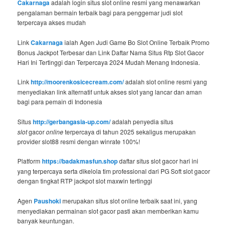
Cakarnaga
adalah login situs slot online resmi yang menawarkan
pengalaman bermain terbaik bagi para penggemar judi slot
terpercaya akses mudah
Link
Cakarnaga
ialah Agen Judi Game Bo Slot Online Terbaik Promo
Bonus Jackpot Terbesar dan Link Daftar Nama Situs Rtp Slot Gacor
Hari Ini Tertinggi dan Terpercaya 2024 Mudah Menang Indonesia.
Link
http://moorenkosicecream.com/
adalah slot online resmi yang
menyediakan link alternatif untuk akses slot yang lancar dan aman
bagi para pemain di Indonesia
Situs
http://gerbangasia-up.com/
adalah penyedia situs
slot
gacor
online
terpercaya di tahun 2025 sekaligus merupakan
provider slot88 resmi dengan winrate 100%!
Platform
https://badakmasfun.shop
daftar situs slot gacor hari ini
yang terpercaya serta dikelola tim professional dari PG Soft slot gacor
dengan tingkat RTP jackpot slot maxwin tertinggi
Agen
Paushoki
merupakan situs slot online terbaik saat ini, yang
menyediakan permainan slot gacor pasti akan memberikan kamu
banyak keuntungan.