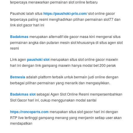
terpercaya menawarkan permainan slot online terbaru
Paushoki ialah situs
https://paushoki-prio.com/
slot online gacor
terpercaya paling resmi menghadirkan pilihan permainan slot77 dan
link slot gacor hari ini
Badakmas
merupakan alternatif ide gacor masa kini mengenai situs
permainan angka dan putaran mesin slot khususnya di situs agen slot
resmi
Link agen
paushoki slot
merupakan situs slot online gacor maxwin
hari ini dengan link gampang maxwin hanya modal bet 200 perak
Betnesia
adalah platform terbaik untuk bermain judi online dengan
berbagai pilihan permainan yang menarik dan mengasyikkan.
Badakmas slot
sebagai Agen Slot Online Resmi mempersembahkan
Slot Gacor hari ini, cukup menggunakan modal santai
https://roncoparts.com
merupakan situs slot gacor hari ini dengan
RTP live tertinggi gampang menang yang menjamin setiap user akan
mendapatkan