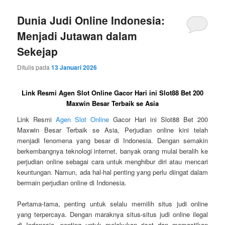
Dunia Judi Online Indonesia:
Menjadi Jutawan dalam
Sekejap
Ditulis pada
13 Januari 2026
Link Resmi Agen Slot Online Gacor Hari ini Slot88 Bet 200
Maxwin Besar Terbaik se Asia
Link Resmi
Agen Slot Online
Gacor Hari ini Slot88 Bet 200
Maxwin Besar Terbaik se Asia, Perjudian online kini telah
menjadi fenomena yang besar di Indonesia. Dengan semakin
berkembangnya teknologi internet, banyak orang mulai beralih ke
perjudian online sebagai cara untuk menghibur diri atau mencari
keuntungan. Namun, ada hal-hal penting yang perlu diingat dalam
bermain perjudian online di Indonesia.
Pertama-tama, penting untuk selalu memilih situs judi online
yang terpercaya. Dengan maraknya situs-situs judi online ilegal
di Indonesia, penting untuk melakukan riset dan memastikan