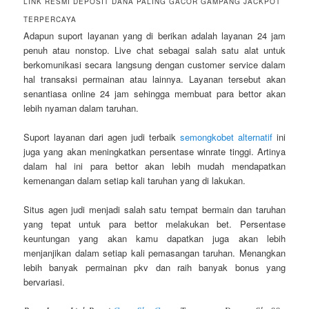
LINK RESMI DEPOSIT DANA PALING GACOR GAMPANG JACKPOT
TERPERCAYA
Adapun suport layanan yang di berikan adalah layanan 24 jam
penuh atau nonstop. Live chat sebagai salah satu alat untuk
berkomunikasi secara langsung dengan customer service dalam
hal transaksi permainan atau lainnya. Layanan tersebut akan
senantiasa online 24 jam sehingga membuat para bettor akan
lebih nyaman dalam taruhan.
Suport layanan dari agen judi terbaik
semongkobet alternatif
ini
juga yang akan meningkatkan persentase winrate tinggi. Artinya
dalam hal ini para bettor akan lebih mudah mendapatkan
kemenangan dalam setiap kali taruhan yang di lakukan.
Situs agen judi menjadi salah satu tempat bermain dan taruhan
yang tepat untuk para bettor melakukan bet. Persentase
keuntungan yang akan kamu dapatkan juga akan lebih
menjanjikan dalam setiap kali pemasangan taruhan. Menangkan
lebih banyak permainan pkv dan raih banyak bonus yang
bervariasi.