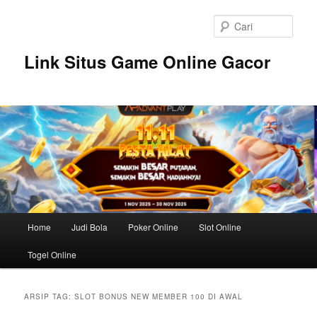
Langsung
Langsung
ke
ke
Cari
konten
konten
utama
sekunder
Link Situs Game Online Gacor
Menu
Home
Judi Bola
Poker Online
Slot Online
utama
Togel Online
ARSIP TAG:
SLOT BONUS NEW MEMBER 100 DI AWAL