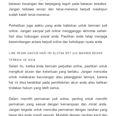
batasan keuangan dan berpegang teguh pada batasan tersebut.
Jangan terbawa emosi dan terus-menerus berjudi meskipun
sudah kalah terus-menerus.
Perhatikan juga waktu yang anda habiskan untuk bermain judi
online. Jangan sampai judi online mengganggu aktivitas sehari-
hari atau hubungan sosial anda. Pastikan anda tetap menjaga
keseimbangan antara berjudi online dan kehidupan nyata anda.
LINK RESMI GACOR HARI INI SLOT88 BET 200 MAXWIN BESAR
TERBAIK SE ASIA
Selain itu, ketika anda bermain perjudian online, pastikan untuk
mengikuti aturan dan ketentuan yang berlaku. Jangan mencoba
untuk melakukan kecurangan atau pelanggaran lainnya, karena
hal ini bisa berakibat pada pemblokiran akun anda atau bahkan
tindakan hukum yang lebih serius.
Dalam memilih permainan judi online, penting untuk memilih
permainan yang sesuai dengan kemampuan dan minat anda.
Jangan tergoda untuk mencoba permainan dengan taruhan yang
besar jika anda masih pemula. Mulailah dengan taruhan kecil dan