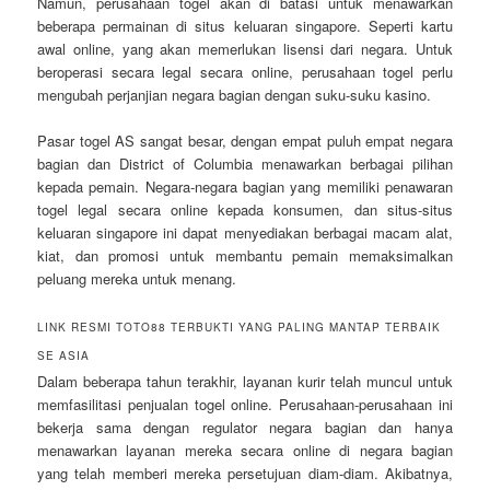
Namun, perusahaan togel akan di batasi untuk menawarkan
beberapa permainan di situs keluaran singapore. Seperti kartu
awal online, yang akan memerlukan lisensi dari negara. Untuk
beroperasi secara legal secara online, perusahaan togel perlu
mengubah perjanjian negara bagian dengan suku-suku kasino.
Pasar togel AS sangat besar, dengan empat puluh empat negara
bagian dan District of Columbia menawarkan berbagai pilihan
kepada pemain. Negara-negara bagian yang memiliki penawaran
togel legal secara online kepada konsumen, dan situs-situs
keluaran singapore ini dapat menyediakan berbagai macam alat,
kiat, dan promosi untuk membantu pemain memaksimalkan
peluang mereka untuk menang.
LINK RESMI TOTO88 TERBUKTI YANG PALING MANTAP TERBAIK
SE ASIA
Dalam beberapa tahun terakhir, layanan kurir telah muncul untuk
memfasilitasi penjualan togel online. Perusahaan-perusahaan ini
bekerja sama dengan regulator negara bagian dan hanya
menawarkan layanan mereka secara online di negara bagian
yang telah memberi mereka persetujuan diam-diam. Akibatnya,