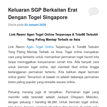
Keluaran SGP Berkaitan Erat
Dengan Togel Singapore
Ditulis pada
20 Januari 2026
Link Resmi Agen Togel Online Terpercaya & Toto88 Terbukti
Yang Paling Mantap Terbaik se Asia
Link Resmi
Agen Togel Online
Terpercaya & Toto88 Terbukti
Yang Paling Mantap Terbaik se Asia, Togel online merupakan
cara yang fantastis untuk memainkan permainan togel favorit kita
tanpa meninggalkan kenyamanan rumah kita. Ada banyak cara
untuk bermain togel online, dari membeli tiket online hingga
berlangganan permainan tertentu. Kita bahkan dapat bermain
online gratis! Tercantum di bawah ini adalah beberapa permainan
lotere paling populer yang tersedia secara online.
Peluang menang juga di tampilkan. Permainan togel yang
memiliki odds terendah adalah Jackpot Chispazo Meksiko,
dengan peluang 1 banding 98.280. Untuk bermain togel online,
kita harus berusia minimal 18 tahun dan tinggal di salah satu