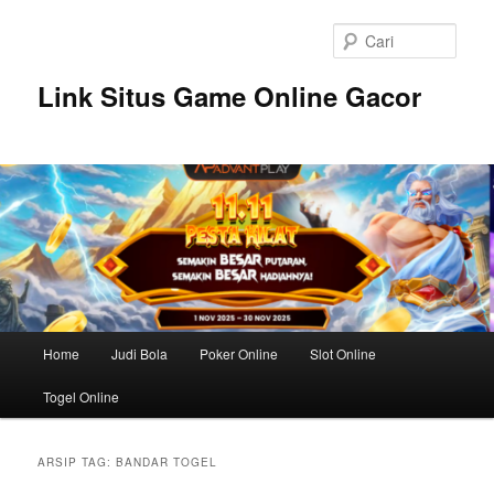
Langsung
Langsung
ke
ke
Cari
konten
konten
utama
sekunder
Link Situs Game Online Gacor
Menu
Home
Judi Bola
Poker Online
Slot Online
utama
Togel Online
ARSIP TAG:
BANDAR TOGEL