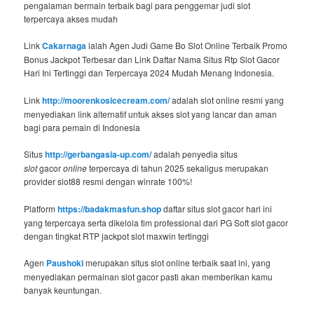
pengalaman bermain terbaik bagi para penggemar judi slot
terpercaya akses mudah
Link
Cakarnaga
ialah Agen Judi Game Bo Slot Online Terbaik Promo
Bonus Jackpot Terbesar dan Link Daftar Nama Situs Rtp Slot Gacor
Hari Ini Tertinggi dan Terpercaya 2024 Mudah Menang Indonesia.
Link
http://moorenkosicecream.com/
adalah slot online resmi yang
menyediakan link alternatif untuk akses slot yang lancar dan aman
bagi para pemain di Indonesia
Situs
http://gerbangasia-up.com/
adalah penyedia situs
slot
gacor
online
terpercaya di tahun 2025 sekaligus merupakan
provider slot88 resmi dengan winrate 100%!
Platform
https://badakmasfun.shop
daftar situs slot gacor hari ini
yang terpercaya serta dikelola tim professional dari PG Soft slot gacor
dengan tingkat RTP jackpot slot maxwin tertinggi
Agen
Paushoki
merupakan situs slot online terbaik saat ini, yang
menyediakan permainan slot gacor pasti akan memberikan kamu
banyak keuntungan.