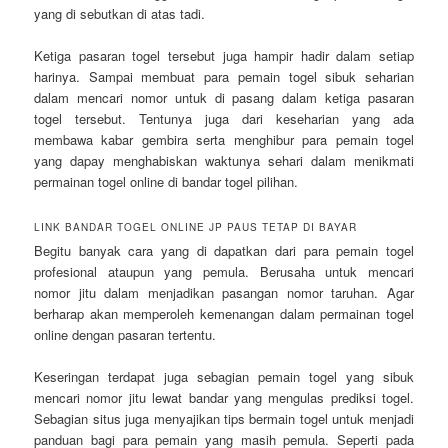
yang di sebutkan di atas tadi.
Ketiga pasaran togel tersebut juga hampir hadir dalam setiap
harinya. Sampai membuat para pemain togel sibuk seharian
dalam mencari nomor untuk di pasang dalam ketiga pasaran
togel tersebut. Tentunya juga dari keseharian yang ada
membawa kabar gembira serta menghibur para pemain togel
yang dapay menghabiskan waktunya sehari dalam menikmati
permainan togel online di bandar togel pilihan.
LINK BANDAR TOGEL ONLINE JP PAUS TETAP DI BAYAR
Begitu banyak cara yang di dapatkan dari para pemain togel
profesional ataupun yang pemula. Berusaha untuk mencari
nomor jitu dalam menjadikan pasangan nomor taruhan. Agar
berharap akan memperoleh kemenangan dalam permainan togel
online dengan pasaran tertentu.
Keseringan terdapat juga sebagian pemain togel yang sibuk
mencari nomor jitu lewat bandar yang mengulas prediksi togel.
Sebagian situs juga menyajikan tips bermain togel untuk menjadi
panduan bagi para pemain yang masih pemula. Seperti pada