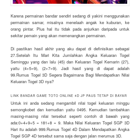
Karena permainan bandar sendiri sedang di yakini menggunakan
permainan samar, misalnya menelaah angak ke kuburan, ke
orang pintar. Plus hal itu tidak pada anjurkan daripada untuk
sekitar pemain yang akan memenangkan permainan.
Di pastikan hasil akhir yang aku dapat di definisikan sebagai
27.Setelah Itu Mari Kita Jumlahkan Angka Keluaran Togel
Seminggu yang dan lalu (45) dan Keluaran Togel Kemarin (27),
yaitu (4+5=9), (2+7=9). Jadi hasil yang di dapat adalah
99.Rumus Togel 3D Segera Bagaimana Bagi Mendapatkan Nilai
Keluaran Togel 3D nya?
LINK BANDAR GAME TOTO ONLINE 4D JP PAUS TETAP DI BAYAR
Untuk ini anda sedang mengambil nilai togel keluaran minggu
semongkobet dan kemudian yaitu 0495. Kemudian tambahkan
masing-masing nilai tersebut seperti contoh di bawah yang
ada:0+4+9+5 = 181+8 = 9. Maka Nilai Keluaran Togel SGP 3D
Hari itu adalah 999.Rumus Togel 4D Dalam Mendapatkan Angka
Togel SGP 4D tersebut sama saja dengan jalan merumus 3D.