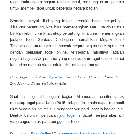
togel multi-negara bagian telah muncul, memungkinkan pemain
untuk membeli tiket untuk beberapa negara bagian.
Semakin banyak tiket yang terjual, semakin besar jackpotnya.
Jika kita beruntung, kita bisa memenangkan satu juta dolar atau
bahkan lebih! Jika kita cukup beruntung, kita bisa memenangkan
jackpot togel Serdadu4D dengan memainkan MegaMillions!
Terlepas dari tantangan ini, banyak negara bagian bereksperimen
dengan penjualan togel online. Minnesota, misalnya, adalah
negara bagian AS pertama yang menawarkan togel online, tetapi
kemudian memutuskan untuk tidak melanjutkannya.
Baca Juga : Link Resmi
Agen Slot Online
Gacor Hari ini Slot88 Bet
200 Maxwin Besar Terbaik se Asia
Saat ini, legislatif negara bagian Minnesota memilih untuk
menutup togel pada tahun 2015, tetapi kita masih dapat membeli
tiket secara online melalui pengecer serupa di negara bagian lain.
Bentuk baru dari penjualan
judi togel
ini dapat menjadi alternatif
yang bagus untuk para penggemar togel .
Ditulis pada
Togel Online
|
Tag
agen togel
,
bandar togel
,
bandar