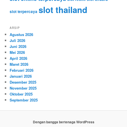
slot thailand
slot terpercaya
ARSIP
Agustus 2026
Juli 2026
Juni 2026
Mei 2026
April 2026
Maret 2026
Februari 2026
Januari 2026
Desember 2025
November 2025
Oktober 2025
September 2025
Dengan bangga bertenaga WordPress