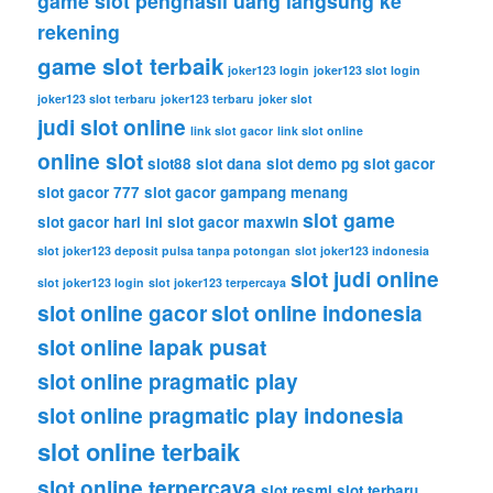
game slot penghasil uang langsung ke
rekening
game slot terbaik
joker123 login
joker123 slot login
joker123 slot terbaru
joker123 terbaru
joker slot
judi slot online
link slot gacor
link slot online
online slot
slot88
slot dana
slot demo pg
slot gacor
slot gacor 777
slot gacor gampang menang
slot game
slot gacor hari ini
slot gacor maxwin
slot joker123 deposit pulsa tanpa potongan
slot joker123 indonesia
slot judi online
slot joker123 login
slot joker123 terpercaya
slot online gacor
slot online indonesia
slot online lapak pusat
slot online pragmatic play
slot online pragmatic play indonesia
slot online terbaik
slot online terpercaya
slot resmi
slot terbaru