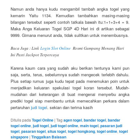
Namun anda hanya kudu mengambil tambah angka togel yang
kemarin Yaitu 1134. Kemudian tambahkan masing-masing
bilangan tersebut seperti contoh tatkala bawah itu:1+1+3+4 = 9.
Maka Anga Keluaran Togel SGP 4D Hari ini di artikan sebagai
9999. Gimana menurut anda, tidak sulitkan untuk menembusnya.
Baca Juga : Link
Login Slot Online
Resmi Gampang Menang Hari
Ini Pasti Jackpot Terpercaya
Karena kaum cara yang sudah aku berikan tentunya kami pun
saja, serta, terus, sebelumnya sudah mengecek terlebih dahulu.
Plus setiap rumus juga kudu tepat pada menemukan poin untuk
menjadikan keluaran spekulasi togel koran tersebut. Mudah-
mudahan dari keterangan di buat mengenai menyerbu angka
prediki togel siap membantu untuk memecahkan perkara dalam
pertaruhan
judi togel
. sekian dan terima kasih
Ditulis pada
Togel Online
|
Tag
agen togel
,
bandar togel
,
bandar
togel online
,
judi togel
,
judi togel online
,
main togel
,
pasaran judi
togel
,
pasaran togel
,
situs togel
,
togel hongkong
,
togel online
,
togel
singapore
|
Tinggalkan Balasan