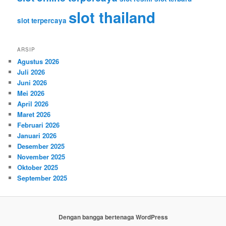
slot thailand
slot terpercaya
ARSIP
Agustus 2026
Juli 2026
Juni 2026
Mei 2026
April 2026
Maret 2026
Februari 2026
Januari 2026
Desember 2025
November 2025
Oktober 2025
September 2025
Dengan bangga bertenaga WordPress