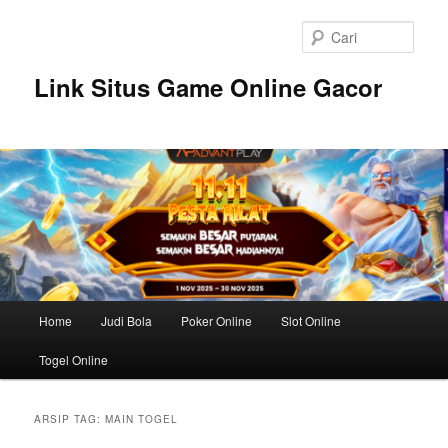
Langsung
Langsung
ke
ke
Cari
konten
konten
utama
sekunder
Link Situs Game Online Gacor
Menu
Home
Judi Bola
Poker Online
Slot Online
utama
Togel Online
ARSIP TAG:
MAIN TOGEL