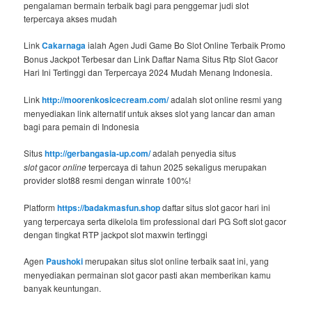
pengalaman bermain terbaik bagi para penggemar judi slot
terpercaya akses mudah
Link
Cakarnaga
ialah Agen Judi Game Bo Slot Online Terbaik Promo
Bonus Jackpot Terbesar dan Link Daftar Nama Situs Rtp Slot Gacor
Hari Ini Tertinggi dan Terpercaya 2024 Mudah Menang Indonesia.
Link
http://moorenkosicecream.com/
adalah slot online resmi yang
menyediakan link alternatif untuk akses slot yang lancar dan aman
bagi para pemain di Indonesia
Situs
http://gerbangasia-up.com/
adalah penyedia situs
slot
gacor
online
terpercaya di tahun 2025 sekaligus merupakan
provider slot88 resmi dengan winrate 100%!
Platform
https://badakmasfun.shop
daftar situs slot gacor hari ini
yang terpercaya serta dikelola tim professional dari PG Soft slot gacor
dengan tingkat RTP jackpot slot maxwin tertinggi
Agen
Paushoki
merupakan situs slot online terbaik saat ini, yang
menyediakan permainan slot gacor pasti akan memberikan kamu
banyak keuntungan.