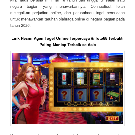
negara bagian yang menawarkannya. Connecticut telah
melegalkan perjudian online, dan perusahaan togel berencana
untuk menawarkan taruhan olahraga online di negara bagian pada
tahun 2026.
Link Resmi Agen Togel Online Terpercaya & Toto88 Terbukti
Paling Mantap Terbaik se Asia