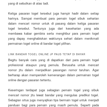
yang di sebutkan di atas tadi.
Ketiga pasaran togel tersebut juga hampir hadir dalam setiap
harinya. Sampai membuat para pemain togel sibuk seharian
dalam mencari nomor untuk di pasang dalam ketiga pasaran
togel tersebut. Tentunya juga dari keseharian yang ada
membawa kabar gembira serta menghibur para pemain togel
yang dapay menghabiskan waktunya sehari dalam menikmati
permainan togel online di bandar togel pilihan.
LINK BANDAR TOGEL ONLINE JP PAUS TETAP DI BAYAR
Begitu banyak cara yang di dapatkan dari para pemain togel
profesional ataupun yang pemula. Berusaha untuk mencari
nomor jitu dalam menjadikan pasangan nomor taruhan. Agar
berharap akan memperoleh kemenangan dalam permainan togel
online dengan pasaran tertentu.
Keseringan terdapat juga sebagian pemain togel yang sibuk
mencari nomor jitu lewat bandar yang mengulas prediksi togel.
Sebagian situs juga menyajikan tips bermain togel untuk menjadi
panduan bagi para pemain yang masih pemula. Seperti pada