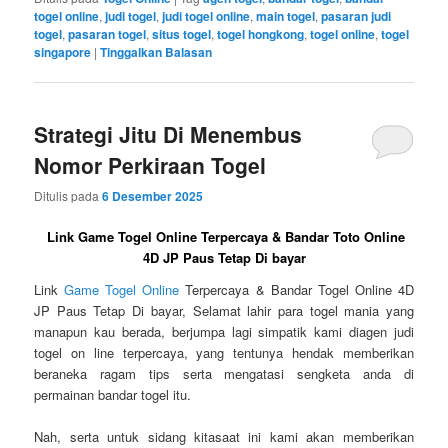
togel online
,
judi togel
,
judi togel online
,
main togel
,
pasaran judi
togel
,
pasaran togel
,
situs togel
,
togel hongkong
,
togel online
,
togel
singapore
|
Tinggalkan Balasan
Strategi Jitu Di Menembus
Nomor Perkiraan Togel
Ditulis pada
6 Desember 2025
Link Game Togel Online Terpercaya & Bandar Toto Online
4D JP Paus Tetap Di bayar
Link
Game Togel Online
Terpercaya & Bandar Togel Online 4D
JP Paus Tetap Di bayar, Selamat lahir para togel mania yang
manapun kau berada, berjumpa lagi simpatik kami diagen judi
togel on line terpercaya, yang tentunya hendak memberikan
beraneka ragam tips serta mengatasi sengketa anda di
permainan bandar togel itu.
Nah, serta untuk sidang kitasaat ini kami akan memberikan