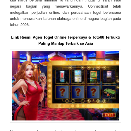
negara bagian yang menawarkannya. Connecticut telah
melegalkan perjudian online, dan perusahaan togel berencana
untuk menawarkan taruhan olahraga online di negara bagian pada
tahun 2026.
Link Resmi Agen Togel Online Terpercaya & Toto88 Terbukti
Paling Mantap Terbaik se Asia