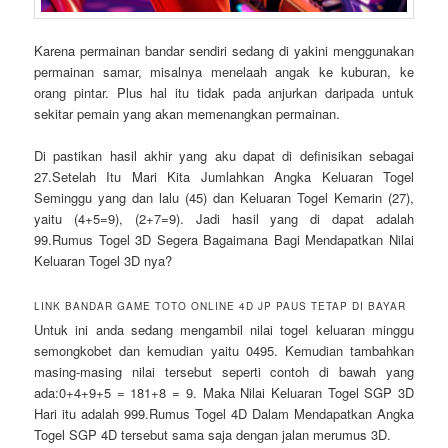
Karena permainan bandar sendiri sedang di yakini menggunakan
permainan samar, misalnya menelaah angak ke kuburan, ke
orang pintar. Plus hal itu tidak pada anjurkan daripada untuk
sekitar pemain yang akan memenangkan permainan.
Di pastikan hasil akhir yang aku dapat di definisikan sebagai
27.Setelah Itu Mari Kita Jumlahkan Angka Keluaran Togel
Seminggu yang dan lalu (45) dan Keluaran Togel Kemarin (27),
yaitu (4+5=9), (2+7=9). Jadi hasil yang di dapat adalah
99.Rumus Togel 3D Segera Bagaimana Bagi Mendapatkan Nilai
Keluaran Togel 3D nya?
LINK BANDAR GAME TOTO ONLINE 4D JP PAUS TETAP DI BAYAR
Untuk ini anda sedang mengambil nilai togel keluaran minggu
semongkobet dan kemudian yaitu 0495. Kemudian tambahkan
masing-masing nilai tersebut seperti contoh di bawah yang
ada:0+4+9+5 = 181+8 = 9. Maka Nilai Keluaran Togel SGP 3D
Hari itu adalah 999.Rumus Togel 4D Dalam Mendapatkan Angka
Togel SGP 4D tersebut sama saja dengan jalan merumus 3D.