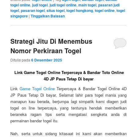
togel online
,
judi togel
,
judi togel online
,
main togel
,
pasaran judi
togel
,
pasaran togel
,
situs togel
,
togel hongkong
,
togel online
,
togel
singapore
|
Tinggalkan Balasan
Strategi Jitu Di Menembus
Nomor Perkiraan Togel
Ditulis pada
6 Desember 2025
Link Game Togel Online Terpercaya & Bandar Toto Online
4D JP Paus Tetap Di bayar
Link
Game Togel Online
Terpercaya & Bandar Togel Online 4D
JP Paus Tetap Di bayar, Selamat lahir para togel mania yang
manapun kau berada, berjumpa lagi simpatik kami diagen judi
togel on line terpercaya, yang tentunya hendak memberikan
beraneka ragam tips serta mengatasi sengketa anda di
permainan bandar togel itu.
Nah, serta untuk sidang kitasaat ini kami akan memberikan