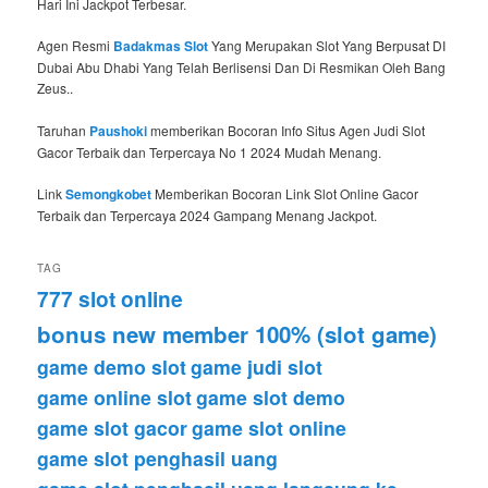
Hari Ini Jackpot Terbesar.
Agen Resmi
Badakmas Slot
Yang Merupakan Slot Yang Berpusat DI
Dubai Abu Dhabi Yang Telah Berlisensi Dan Di Resmikan Oleh Bang
Zeus..
Taruhan
Paushoki
memberikan Bocoran Info Situs Agen Judi Slot
Gacor Terbaik dan Terpercaya No 1 2024 Mudah Menang.
Link
Semongkobet
Memberikan Bocoran Link Slot Online Gacor
Terbaik dan Terpercaya 2024 Gampang Menang Jackpot.
TAG
777 slot online
bonus new member 100% (slot game)
game demo slot
game judi slot
game online slot
game slot demo
game slot gacor
game slot online
game slot penghasil uang