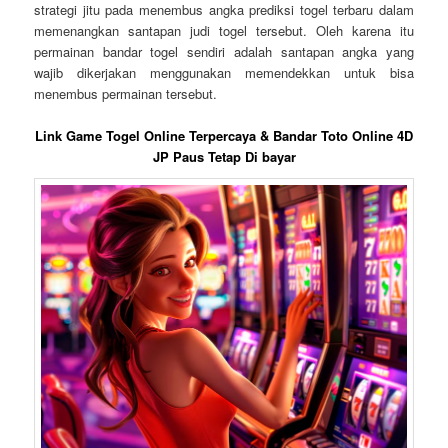
strategi jitu pada menembus angka prediksi togel terbaru dalam
memenangkan santapan judi togel tersebut. Oleh karena itu
permainan bandar togel sendiri adalah santapan angka yang
wajib dikerjakan menggunakan memendekkan untuk bisa
menembus permainan tersebut.
Link Game Togel Online Terpercaya & Bandar Toto Online 4D
JP Paus Tetap Di bayar