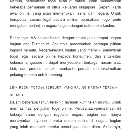
Namun, perusahaan togel akan di batasi untuk menawarkan
beberapa permainan di situs keluaran singapore. Seperti kartu
awal online, yang akan memerlukan lisensi dari negara. Untuk
beroperasi secara legal secara online, perusahaan togel perlu
mengubah perjanjian negara bagian dengan suku-suku kasino.
Pasar togel AS sangat besar, dengan empat puluh empat negara
bagian dan District of Columbia menawarkan berbagai pilihan
kepada pemain. Negara-negara bagian yang memiliki penawaran
togel legal secara online kepada konsumen, dan situs-situs
keluaran singapore ini dapat menyediakan berbagai macam alat,
kiat, dan promosi untuk membantu pemain memaksimalkan
peluang mereka untuk menang.
LINK RESMI TOTO88 TERBUKTI YANG PALING MANTAP TERBAIK
SE ASIA
Dalam beberapa tahun terakhir, layanan kurir telah muncul untuk
memfasilitasi penjualan togel online. Perusahaan-perusahaan ini
bekerja sama dengan regulator negara bagian dan hanya
menawarkan layanan mereka secara online di negara bagian
yang telah memberi mereka persetujuan diam-diam. Akibatnya,