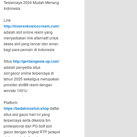
Terpercaya 2024 Mudah Menang
Indonesia.
Link
http://moorenkosicecream.com/
adalah slot online resmi yang
menyediakan link alternatif untuk
akses slot yang lancar dan aman
bagi para pemain di Indonesia
Situs
http://gerbangasia-up.com/
adalah penyedia situs
slot
gacor
online
terpercaya di
tahun 2025 sekaligus merupakan
provider slot88 resmi dengan
winrate 100%!
Platform
https://badakmasfun.shop
daftar
situs slot gacor hari ini yang
terpercaya serta dikelola tim
professional dari PG Soft slot
gacor dengan tingkat RTP jackpot