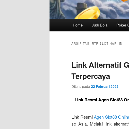
Menu
Home
Judi Bola
Poker O
utama
ARSIP TAG:
RTP SLOT HARI INI
Link Alternatif
Terpercaya
Ditulis pada
22 Februari 2026
Link Resmi Agen Slot88 O
Link Resmi
Agen Slot88 Onlin
se Asia, Melalui link altern