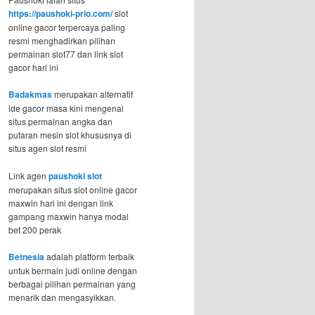
https://paushoki-prio.com/
slot
online gacor terpercaya paling
resmi menghadirkan pilihan
permainan slot77 dan link slot
gacor hari ini
Badakmas
merupakan alternatif
ide gacor masa kini mengenai
situs permainan angka dan
putaran mesin slot khususnya di
situs agen slot resmi
Link agen
paushoki slot
merupakan situs slot online gacor
maxwin hari ini dengan link
gampang maxwin hanya modal
bet 200 perak
Betnesia
adalah platform terbaik
untuk bermain judi online dengan
berbagai pilihan permainan yang
menarik dan mengasyikkan.