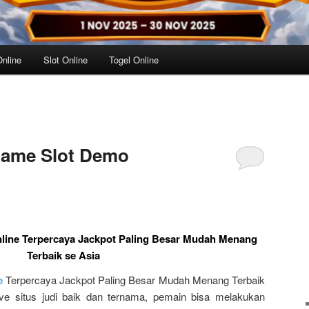
nline
Slot Online
Togel Online
 Game Slot Demo
nline Terpercaya Jackpot Paling Besar Mudah Menang
Terbaik se Asia
e
Terpercaya Jackpot Paling Besar Mudah Menang Terbaik
ative situs judi baik dan ternama, pemain bisa melakukan