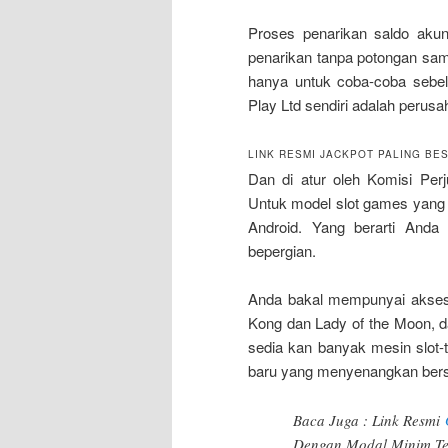
Proses penarikan saldo akun
penarikan tanpa potongan sam
hanya untuk coba-coba sebel
Play Ltd sendiri adalah perusa
LINK RESMI JACKPOT PALING BE
Dan di atur oleh Komisi Perj
Untuk model slot games yang 
Android. Yang berarti Anda
bepergian.
Anda bakal mempunyai akses 
Kong dan Lady of the Moon, d
sedia kan banyak mesin slot-
baru yang menyenangkan bersa
Baca Juga : Link Resmi
Dengan Modal Minim Te