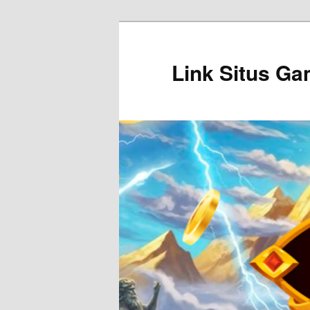
Langsung
Langsung
ke
ke
konten
konten
Link Situs Ga
utama
sekunder