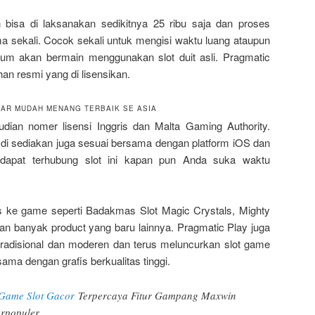
 bisa di laksanakan sedikitnya 25 ribu saja dan proses
a sekali. Cocok sekali untuk mengisi waktu luang ataupun
um akan bermain menggunakan slot duit asli. Pragmatic
han resmi yang di lisensikan.
SAR MUDAH MENANG TERBAIK SE ASIA
udian nomer lisensi Inggris dan Malta Gaming Authority.
di sediakan juga sesuai bersama dengan platform iOS dan
 dapat terhubung slot ini kapan pun Anda suka waktu
ke game seperti Badakmas Slot Magic Crystals, Mighty
an banyak product yang baru lainnya. Pragmatic Play juga
tradisional dan moderen dan terus meluncurkan slot game
ma dengan grafis berkualitas tinggi.
Game Slot Gacor
Terpercaya Fitur Gampang Maxwin
rpopuler