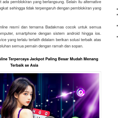
t ada pemblokiran yang berlangsung. Selain itu alternative
ngkat sehingga tidak terpengaruh dengan pemblokiran yang
 online resmi dan ternama Badakmas cocok untuk semua
computer, smartphone dengan sistem android hingga ios.
ce yang terlalu terlatih didalam berikan solusi terbaik atas
keluhan semua pemain dengan ramah dan sopan.
nline Terpercaya Jackpot Paling Besar Mudah Menang
Terbaik se Asia