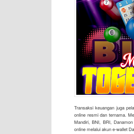
Transaksi keuangan juga pela
online resmi dan ternama. M
Mandiri, BNI, BRI, Danamon
online melalui akun e-wallet 