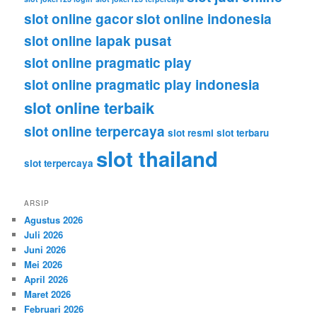
slot online gacor
slot online indonesia
slot online lapak pusat
slot online pragmatic play
slot online pragmatic play indonesia
slot online terbaik
slot online terpercaya
slot resmi
slot terbaru
slot thailand
slot terpercaya
ARSIP
Agustus 2026
Juli 2026
Juni 2026
Mei 2026
April 2026
Maret 2026
Februari 2026