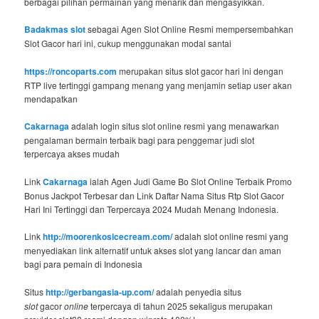
berbagai pilihan permainan yang menarik dan mengasyikkan.
Badakmas slot
sebagai Agen Slot Online Resmi mempersembahkan
Slot Gacor hari ini, cukup menggunakan modal santai
https://roncoparts.com
merupakan situs slot gacor hari ini dengan
RTP live tertinggi gampang menang yang menjamin setiap user akan
mendapatkan
Cakarnaga
adalah login situs slot online resmi yang menawarkan
pengalaman bermain terbaik bagi para penggemar judi slot
terpercaya akses mudah
Link
Cakarnaga
ialah Agen Judi Game Bo Slot Online Terbaik Promo
Bonus Jackpot Terbesar dan Link Daftar Nama Situs Rtp Slot Gacor
Hari Ini Tertinggi dan Terpercaya 2024 Mudah Menang Indonesia.
Link
http://moorenkosicecream.com/
adalah slot online resmi yang
menyediakan link alternatif untuk akses slot yang lancar dan aman
bagi para pemain di Indonesia
Situs
http://gerbangasia-up.com/
adalah penyedia situs
slot
gacor
online
terpercaya di tahun 2025 sekaligus merupakan