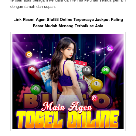
dengan ramah dan sopan.
Link Resmi Agen Slot88 Online Terpercaya Jackpot Paling
Besar Mudah Menang Terbaik se Asia