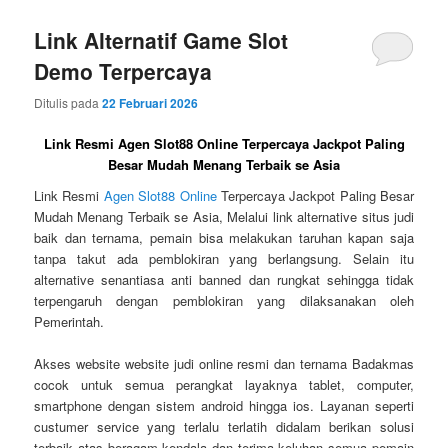
Link Alternatif Game Slot
Demo Terpercaya
Ditulis pada
22 Februari 2026
Link Resmi Agen Slot88 Online Terpercaya Jackpot Paling
Besar Mudah Menang Terbaik se Asia
Link Resmi
Agen Slot88 Online
Terpercaya Jackpot Paling Besar
Mudah Menang Terbaik se Asia, Melalui link alternative situs judi
baik dan ternama, pemain bisa melakukan taruhan kapan saja
tanpa takut ada pemblokiran yang berlangsung. Selain itu
alternative senantiasa anti banned dan rungkat sehingga tidak
terpengaruh dengan pemblokiran yang dilaksanakan oleh
Pemerintah.
Akses website website judi online resmi dan ternama Badakmas
cocok untuk semua perangkat layaknya tablet, computer,
smartphone dengan sistem android hingga ios. Layanan seperti
custumer service yang terlalu terlatih didalam berikan solusi
terbaik atas beragam kendala dan terima keluhan semua pemain