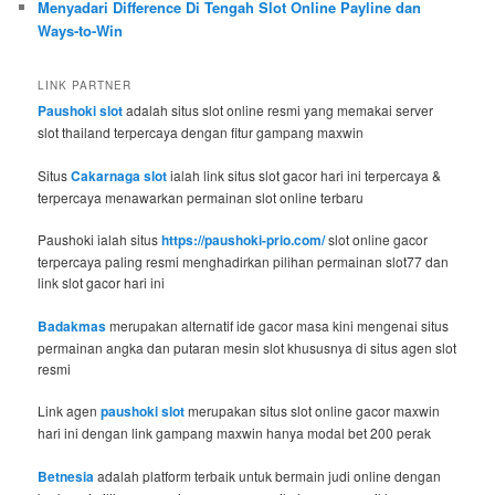
Menyadari Difference Di Tengah Slot Online Payline dan
Ways-to-Win
LINK PARTNER
Paushoki slot
adalah situs slot online resmi yang memakai server
slot thailand terpercaya dengan fitur gampang maxwin
Situs
Cakarnaga slot
ialah link situs slot gacor hari ini terpercaya &
terpercaya menawarkan permainan slot online terbaru
Paushoki ialah situs
https://paushoki-prio.com/
slot online gacor
terpercaya paling resmi menghadirkan pilihan permainan slot77 dan
link slot gacor hari ini
Badakmas
merupakan alternatif ide gacor masa kini mengenai situs
permainan angka dan putaran mesin slot khususnya di situs agen slot
resmi
Link agen
paushoki slot
merupakan situs slot online gacor maxwin
hari ini dengan link gampang maxwin hanya modal bet 200 perak
Betnesia
adalah platform terbaik untuk bermain judi online dengan