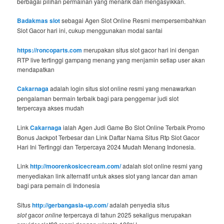
berbagai pilihan permainan yang menarik dan mengasyikkan.
Badakmas slot
sebagai Agen Slot Online Resmi mempersembahkan
Slot Gacor hari ini, cukup menggunakan modal santai
https://roncoparts.com
merupakan situs slot gacor hari ini dengan
RTP live tertinggi gampang menang yang menjamin setiap user akan
mendapatkan
Cakarnaga
adalah login situs slot online resmi yang menawarkan
pengalaman bermain terbaik bagi para penggemar judi slot
terpercaya akses mudah
Link
Cakarnaga
ialah Agen Judi Game Bo Slot Online Terbaik Promo
Bonus Jackpot Terbesar dan Link Daftar Nama Situs Rtp Slot Gacor
Hari Ini Tertinggi dan Terpercaya 2024 Mudah Menang Indonesia.
Link
http://moorenkosicecream.com/
adalah slot online resmi yang
menyediakan link alternatif untuk akses slot yang lancar dan aman
bagi para pemain di Indonesia
Situs
http://gerbangasia-up.com/
adalah penyedia situs
slot
gacor
online
terpercaya di tahun 2025 sekaligus merupakan