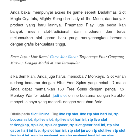
Anda bakal mempunyai akses ke game seperti Badakmas Slot
Magic Crystals, Mighty Kong dan Lady of the Moon, dan banyak
product yang baru lainnya. Pragmatic Play juga sedia kan
banyak mesin slot-tradisional dan moderen dan terus
meluncurkan slot game baru yang menyenangkan bersama
dengan grafis berkualitas tinggi.
Baca Juga : Link Resmi
Game Slot Gacor
Terpercaya Fitur Gampang
Maxwin Dengan Modal Minim Terpopuler
Jika demikian, Anda juga harus mencoba 7 Monkeys. Slot varian
sedang bersama dengan Fitur Free Spins yang hebat. D mana
Anda dapat memainkan 150 Free Spins dengan pengali 3x.
Monkey Warrior adalah
judi slot
online bersama dengan karakter
monyet lainnya yang menarik dengan sentuhan Asia.
Ditulis pada
Slot Online
|
Tag
live rtp slot
,
live rtp slot hari ini
,
rtp
bocoran slot
,
rtp live slot
,
rtp live slot hari ini
,
rtp live slot
terlengkap
,
rtp slot
,
rtp slot gacor
,
rtp slot gacor hari ini
,
rtp slot
gacor hari ini live
,
rtp slot hari ini
,
rtp slot jarwo
,
rtp slot live
,
rtp slot
live hari ini
,
rtp slot tertinggi
,
rtp slot tertinggi hari ini
,
rtp slot