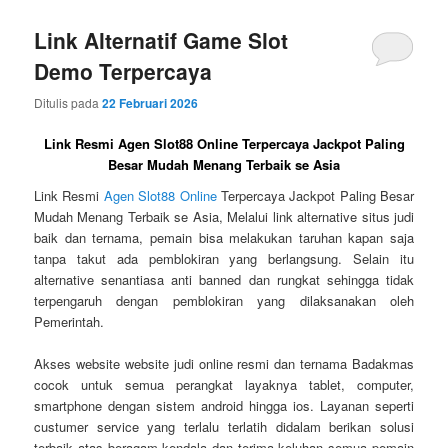
Link Alternatif Game Slot
Demo Terpercaya
Ditulis pada
22 Februari 2026
Link Resmi Agen Slot88 Online Terpercaya Jackpot Paling
Besar Mudah Menang Terbaik se Asia
Link Resmi
Agen Slot88 Online
Terpercaya Jackpot Paling Besar
Mudah Menang Terbaik se Asia, Melalui link alternative situs judi
baik dan ternama, pemain bisa melakukan taruhan kapan saja
tanpa takut ada pemblokiran yang berlangsung. Selain itu
alternative senantiasa anti banned dan rungkat sehingga tidak
terpengaruh dengan pemblokiran yang dilaksanakan oleh
Pemerintah.
Akses website website judi online resmi dan ternama Badakmas
cocok untuk semua perangkat layaknya tablet, computer,
smartphone dengan sistem android hingga ios. Layanan seperti
custumer service yang terlalu terlatih didalam berikan solusi
terbaik atas beragam kendala dan terima keluhan semua pemain